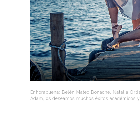
Enhorabuena: Belén Mateo Bonache, Natalia Ortiz
Adam, os deseamos muchos éxitos académicos y 