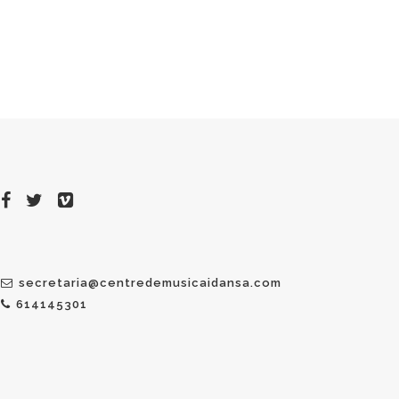
secretaria@centredemusicaidansa.com
614145301